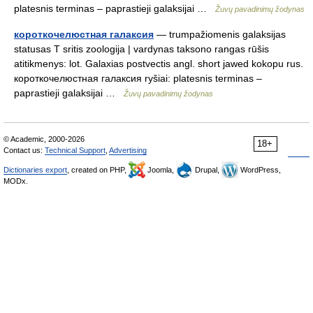
platesnis terminas – paprastieji galaksijai …
Žuvų pavadinimų žodynas
короткочелюстная галаксия
— trumpažiomenis galaksijas
statusas T sritis zoologija | vardynas taksono rangas rūšis
atitikmenys: lot. Galaxias postvectis angl. short jawed kokopu rus.
короткочелюстная галаксия ryšiai: platesnis terminas –
paprastieji galaksijai …
Žuvų pavadinimų žodynas
© Academic, 2000-2026
18+
Contact us:
Technical Support
,
Advertising
Dictionaries export
, created on PHP,
Joomla,
Drupal,
WordPress,
MODx.