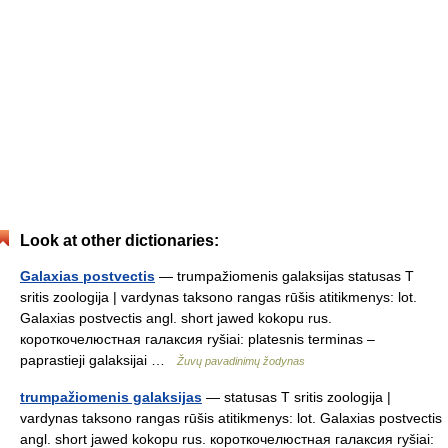
Look at other dictionaries:
Galaxias postvectis
— trumpažiomenis galaksijas statusas T
sritis zoologija | vardynas taksono rangas rūšis atitikmenys: lot.
Galaxias postvectis angl. short jawed kokopu rus.
короткочелюстная галаксия ryšiai: platesnis terminas –
paprastieji galaksijai …
Žuvų pavadinimų žodynas
trumpažiomenis galaksijas
— statusas T sritis zoologija |
vardynas taksono rangas rūšis atitikmenys: lot. Galaxias postvectis
angl. short jawed kokopu rus. короткочелюстная галаксия ryšiai: