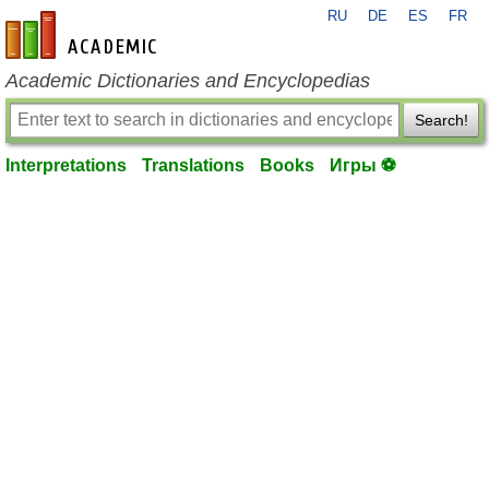
RU
DE
ES
FR
en-academic.com
Academic Dictionaries and Encyclopedias
Search!
Interpretations
Translations
Books
Игры ⚽