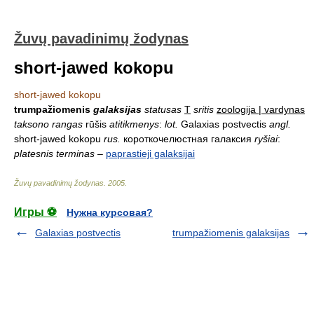
Žuvų pavadinimų žodynas
short-jawed kokopu
short-jawed kokopu
trumpažiomenis
galaksijas
statusas
T
sritis
zoologija | vardynas
taksono rangas
rūšis
atitikmenys
:
lot.
Galaxias postvectis
angl.
short-jawed kokopu
rus.
короткочелюстная галаксия
ryšiai
:
platesnis terminas
–
paprastieji galaksijai
Žuvų pavadinimų žodynas
.
2005
.
Игры ⚽
Нужна курсовая?
Galaxias postvectis
trumpažiomenis galaksijas